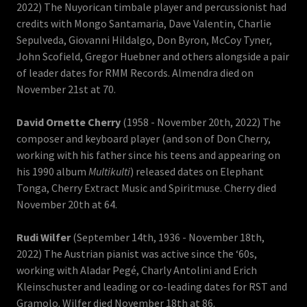
2022) The Nuyorican timbale player and percussionist had
credits with Mongo Santamaria, Dave Valentin, Charlie
Sepulveda, Giovanni Hildalgo, Don Byron, McCoy Tyner,
John Scofield, Gregor Huebner and others alongside a pair
of leader dates for RMM Records. Almendra died on
November 21st at 70.
David Ornette Cherry
(1958 - November 20th, 2022) The
composer and keyboard player (and son of Don Cherry,
working with his father since his teens and appearing on
his 1990 album
Multikulti
) released dates on Elephant
Tonga, Cherry Extract Music and Spiritmuse. Cherry died
November 20th at 64.
Rudi Wilfer
(September 14th, 1936 - November 18th,
2022) The Austrian pianist was active since the ‘60s,
working with Aladar Pegé, Charly Antolini and Erich
Kleinschuster and leading or co-leading dates for RST and
Gramolo. Wilfer died November 18th at 86.