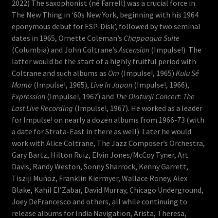
2022) The saxophonist (né Farrell) was a crucial force in
The New Thing in ‘60s New York, beginning with his 1964
eponymous debut for ESP-Disk’, followed by two seminal
dates in 1965, Ornette Coleman’s
Chappaqua Suite
(Columbia) and John Coltrane’s
Ascension
(Impulse!). The
latter would be the start of a highly fruitful period with
Coltrane and such albums as
Om
(Impulse!, 1965)
Kulu Sé
Mama
(Impulse!, 1965),
Live In Japan
(Impulse!, 1966),
Expression
(Impulse!, 1967) and
The Olatunji Concert: The
Last Live Recording
(Impulse!, 1967). He worked as a leader
for Impulse! on nearly a dozen albums from 1966-73 (with
a date for Strata-East in there as well). Later he would
work with Alice Coltrane, The Jazz Composer’s Orchestra,
Gary Bartz, Hilton Ruiz, Elvin Jones/McCoy Tyner, Art
Davis, Randy Weston, Sonny Sharrock, Kenny Garrett,
Tisziji Muñoz, Franklin Kiermyer, Wallace Roney, Alex
Blake, Kahil El’Zabar, David Murray, Chicago Underground,
Joey DeFrancesco and others, all while continuing to
release albums for India Navigation, Arista, Theresa,