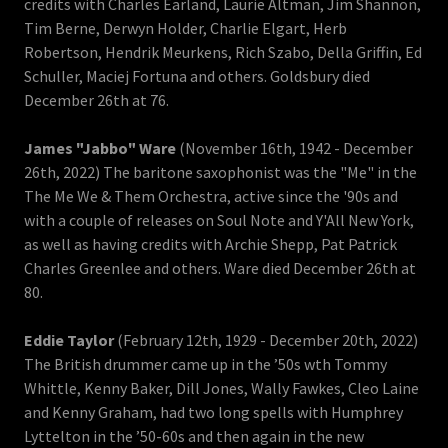
credits with Charles Earland, Laurie Altman, Jim Shannon,
Tim Berne, Derwyn Holder, Charlie Elgart, Herb
Robertson, Hendrik Meurkens, Rich Szabo, Della Griffin, Ed
Schuller, Maciej Fortuna and others. Goldsbury died
December 26th at 76.
James "Jabbo" Ware
(November 16th, 1942 - December
26th, 2022) The baritone saxophonist was the "Me" in the
The Me We & Them Orchestra, active since the '90s and
with a couple of releases on Soul Note and Y'All New York,
as well as having credits with Archie Shepp, Pat Patrick
Charles Greenlee and others. Ware died December 26th at
80.
Eddie Taylor
(February 12th, 1929 - December 20th, 2022)
The British drummer came up in the ’50s wth Tommy
Whittle, Kenny Baker, Dill Jones, Wally Fawkes, Cleo Laine
and Kenny Graham, had two long spells with Humphrey
Lyttelton in the ’50-60s and then again in the new