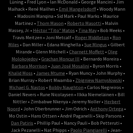
Lüning • Fred Lyon • Ian McDonald • George Mancini • Jim
Maihack • René Mailhes •
Emil Mangelsdorff
• Woody Mann
• Madosini Manqina • Sid Mark • Paul Marks • Maurice
Martinez •
Thom Mason
•
Roberto Masotti
• Malvin
Massey, Jr. •
Héctor "Tito" Matos
•
Tina May
• Bob Meeks •
Travis Meitzen • Joni Metcalf •
Roger Middleton
•
Ron
Miles
• Dan Miller • Edana Minghella •
Sue Mingus
• Gilbert
Mirande • Glenn Mitchell •
Charnett Moffett
•
Oleg
Molokojedov
•
Grachan Moncur III
• Bernardo Moreira •
Barbara Morrison
•
Juan José Mosalini
• Byron Morris •
Khalid Moss
•
James Mtume
• Ryan Muncy • John Murphy •
Brian Murray • Robert Mwamba •
Zbigniew Namysłowski
•
Michael G. Nastos
•
Bobby Naughton
• Carlos Negreiros •
Daniel Nevers • Rune Nicolaysen • Ilkka Niemeläinen • Bill
Nittler • Zimbabwe Nkenya • Jeremy Noller •
Herbert
Noord
• John Oberbrunner • Jim Odrich •
Anthony Ortega
•
Mo Ostin • Hans Ottsen • André Paganelli • Skip Parsons •
Dan Patiris
• Phillip Paul • Nancy Pauli • Bob Petteruti •
Jack Pezanelli • Nat Phipps •
Paolo Piangiarelli
• Jean-