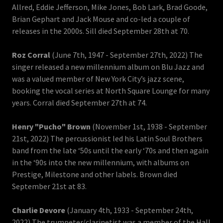
Allred, Eddie Jefferson, Mike Jones, Bob Lark, Brad Goode,
Brian Gephart and Jack Mouse and co-led a couple of
releases in the 2000s. Sill died September 28th at 70.
Roz Corral
(June 7th, 1947 - September 27th, 2022) The
singer released a new millennium album on Blu Jazz and
was a valued member of New York City’s jazz scene,
booking the vocal series at North Square Lounge for many
years. Corral died September 27th at 74.
Henry "Pucho" Brown
(November 1st, 1938 - September
21st, 2022) The percussionist led his Latin Soul Brothers
band from the late ‘50s until the early ‘70s and then again
in the ‘90s into the new millennium, with albums on
Prestige, Milestone and other labels. Brown died
September 21st at 83.
Charlie Devore
(January 4th, 1933 - September 24th,
2022) The trumpeter/clarinetist was a member of the Hall