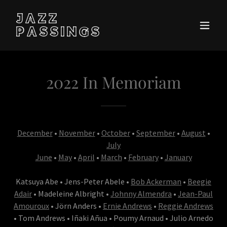
JAZZ
PASSINGS
2022 In Memoriam
December
•
November
•
October
•
September
•
August
•
July
June
•
May
•
April
•
March
•
February
•
January
Katsuya Abe • Jens-Peter Abele •
Bob Ackerman
•
Beegie
Adair
• Madeleine Albright •
Johnny Almendra
•
Jean-Paul
Amouroux
• Jörn Anders •
Ernie Andrews
•
Reggie Andrews
• Tom Andrews • Iñaki Añua • Poumy Arnaud • Julio Arnedo