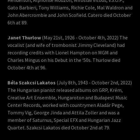
Henderson, Alphonse Mouzon, Miroslav Vitous, V.S.O.P.,
Gato Barbieri, Tony Williams, Richie Cole, Mal Waldron and
John Abercrombie and John Scofield. Catero died October
6th at 89.
Janet Thurlow
(May 21st, 1926 - October 4th, 2022) The
vocalist (and wife of trombonist Jimmy Cleveland) had
recording credits with Lionel Hampton on MGM and
Charles Mingus on his Debut in the ‘50s. Thurlow died
October 4th at 96.
Béla Szakcsi Lakatos
(July 8th, 1943 - October 2nd, 2022)
The Hungarian pianist released albums on GRP, Krém,
Creative Art Ensemble, Hungaroton and Budapest Music
Center Records, worked with countrymen Aladár Pege,
Tommy Vig, George Jinda and Attila Zoller and was a
member of Saturnus, Special EFX and Hungarian Jazz
Quartet. Szakcsi Lakatos died October 2nd at 79.