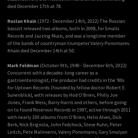
died December 17th at 78.
Ruslan Khain
(1972 - December 14th, 2022) The Russian
bassist released two albums, both in 2008, for Smalls
Records and Jazzing Music, and was a longtime member
of the bands of countryman trumpeter Valery Ponomarev.
Khain died December 14th at 50.
Mark Feldman
(October 9th, 1940 - December 6th, 2022)
Concurrent with a decades-long career as a
gastroenterologist, the producer had credits in the '80s
for Uptown Records (founded by fellow doctor Robert E.
Sunenblick), with releases by Hod O'Brien, Philly Joe
Jones, Frank Wess, Barry Harris and others, before going
on to found Reservoir Records in 1987, active through 2011
with nearly 100 albums from O'Brien, Helio Alves, Dick
Berk, Nick Brignola, John Fedchock, Steve Kuhn, Peter
Leitch, Pete Malinverni, Valery Ponomarev, Gary Smulyan