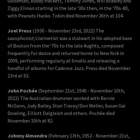
Goodman, Buddy Hackett, Tommy Jones, Will Bradley and
Ziggy Elman starting in the late ‘30s then, in the ‘70s-80,
with Peanuts Hucko. Tobin died November 26th at 104.
Joel Press
(1930 - November 23rd, 2022) The
saxophonist/clarinetist was a stalwart in his adopted base
of Boston from the ‘70s to the late Aughts, composed
frequently for dance and returned home to New York in
2009, performing regularly at Smalls and releasing a
handful of albums for Cadence Jazz. Press died November
23rd at 92.
John Pochée
(September 21st, 1940 - November 10th,
2022) The Australian drummer worked with Bernie
McGann, Judy Bailey, Stan Tracey/Don Weller, Susan Gai
Dowling, Elliott Dalgleish and others. Pochée died
November 10th at 82.
Johnny Almendra
(February 13th, 1952 - November 21st,