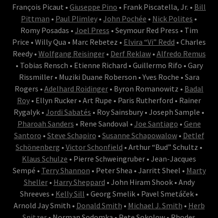
François Picaut •
Giuseppe Pino
• Frank Piscatella, Jr. •
Bill
Pittman
•
Paul Plimley
•
John Pochée
•
Nick Polites
•
Romy Posadas •
Joel Press
• Seymour Red Press • Tim
Price • Willy Qua • Marc Rebetez •
Elvira “Vi” Redd
• Charles
Reedy •
Wolfgang Reisinger
•
Derf Reklaw
•
Alfredo Remus
• Tobias Rensch • Etienne Richard • Guillermo Rifo • Gary
Rissmiller • Muziki Duane Roberson • Yves Roche • Sara
Rogers •
Adelhard Roidinger
• Byron Romanowitz •
Badal
Roy
• Ellyn Rucker • Art Rupe • Paris Rutherford • Rainer
Rygalyk •
Jordi Sabatés
• Roy Sainsbury • Joseph Sample •
Pharoah Sanders
• Rene Sandoval •
Joe Santiago
•
Gene
Santoro
•
Steve Schapiro
•
Susanne Schapowalow
•
Detlef
Schönenberg
•
Victor Schonfield
• Arthur “Bud” Schultz •
Klaus Schulze
• Pierre Schweingruber • Jean-Jacques
Sempé •
Terry Shannon
• Peter Shea • Jarritt Sheel •
Marty
Sheller
•
Harry Sheppard
• John Hiram Shook • Andy
Shreeves •
Kelly Sill
• Georg Smelik • Pavel Smetáček •
Arnold Jay Smith •
Donald Smith
•
Michael J. Smith
•
Herb
Snitzer
• Norman Sodomka • Pete Sokolow • Rhodes