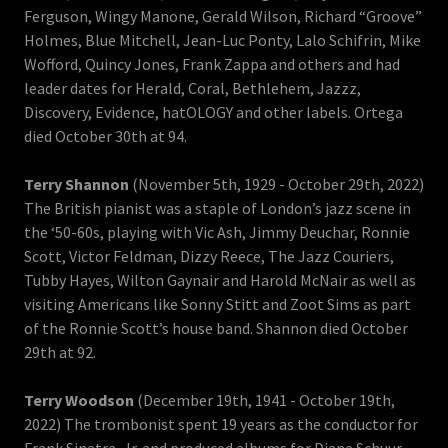
Ferguson, Wingy Manone, Gerald Wilson, Richard “Groove”
Holmes, Blue Mitchell, Jean-Luc Ponty, Lalo Schifrin, Mike
Wofford, Quincy Jones, Frank Zappa and others and had
leader dates for Herald, Coral, Bethlehem, Jazzz,
Discovery, Evidence, hatOLOGY and other labels. Ortega
died October 30th at 94.
Terry Shannon
(November 5th, 1929 - October 29th, 2022)
The British pianist was a staple of London’s jazz scene in
the ‘50-60s, playing with Vic Ash, Jimmy Deuchar, Ronnie
Scott, Victor Feldman, Dizzy Reece, The Jazz Couriers,
Tubby Hayes, Wilton Gaynair and Harold McNair as well as
visiting Americans like Sonny Stitt and Zoot Sims as part
of the Ronnie Scott’s house band. Shannon died October
29th at 92.
Terry Woodson
(December 19th, 1941 - October 19th,
2022) The trombonist spent 19 years as the conductor for