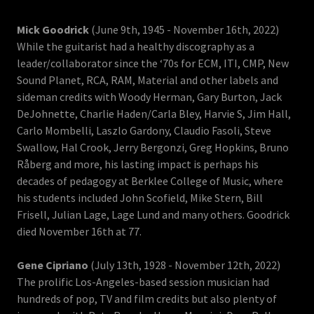
Mick Goodrick
(June 9th, 1945 - November 16th, 2022)
While the guitarist had a healthy discography as a
leader/collaborator since the ‘70s for ECM, ITI, CMP, New
Sound Planet, RCA, RAM, Material and other labels and
sideman credits with Woody Herman, Gary Burton, Jack
DeJohnette, Charlie Haden/Carla Bley, Harvie S, Jim Hall,
Carlo Mombelli, Laszlo Gardony, Claudio Fasoli, Steve
Swallow, Hal Crook, Jerry Bergonzi, Greg Hopkins, Bruno
Råberg and more, his lasting impact is perhaps his
decades of pedagogy at Berklee College of Music, where
his students included John Scofield, Mike Stern, Bill
Frisell, Julian Lage, Lage Lund and many others. Goodrick
died November 16th at 77.
Gene Cipriano
(July 13th, 1928 - November 12th, 2022)
The prolific Los-Angeles-based session musician had
hundreds of pop, TV and film credits but also plenty of