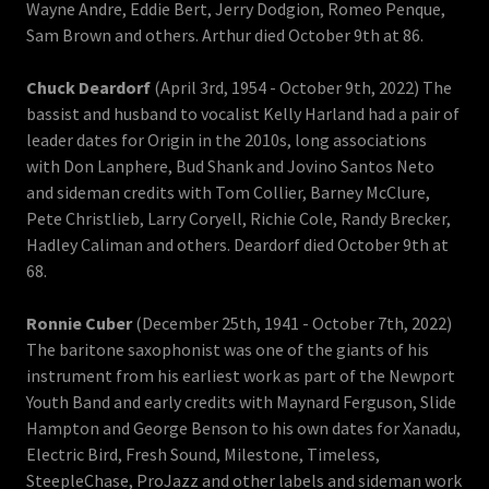
Wayne Andre, Eddie Bert, Jerry Dodgion, Romeo Penque,
Sam Brown and others. Arthur died October 9th at 86.
Chuck Deardorf
(April 3rd, 1954 - October 9th, 2022) The
bassist and husband to vocalist Kelly Harland had a pair of
leader dates for Origin in the 2010s, long associations
with Don Lanphere, Bud Shank and Jovino Santos Neto
and sideman credits with Tom Collier, Barney McClure,
Pete Christlieb, Larry Coryell, Richie Cole, Randy Brecker,
Hadley Caliman and others. Deardorf died October 9th at
68.
Ronnie Cuber
(December 25th, 1941 - October 7th, 2022)
The baritone saxophonist was one of the giants of his
instrument from his earliest work as part of the Newport
Youth Band and early credits with Maynard Ferguson, Slide
Hampton and George Benson to his own dates for Xanadu,
Electric Bird, Fresh Sound, Milestone, Timeless,
SteepleChase, ProJazz and other labels and sideman work