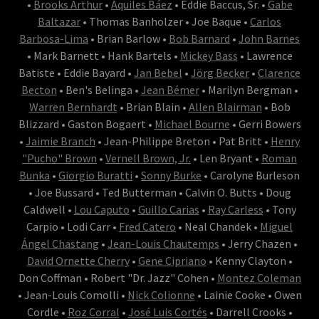
•
Brooks Arthur
•
Aquiles Báez
• Eddie Baccus, Sr. •
Gabe
Baltazar
• Thomas Banholzer • Joe Baque •
Carlos
Barbosa-Lima
• Brian Barlow •
Bob Barnard
•
John Barnes
• Mark Barnett • Hank Bartels •
Mickey Bass
• Lawrence
Batiste • Eddie Bayard •
Jan Bebel
•
Jörg Becker
•
Clarence
Becton
• Ben's Belinga •
Jean Bémer
• Marilyn Bergman •
Warren Bernhardt
• Brian Blain •
Allen Blairman
• Bob
Blizzard • Gaston Bogaert •
Michael Bourne
• Gerri Bowers
•
Jaimie Branch
• Jean-Philippe Breton • Pat Britt •
Henry
"Pucho" Brown
•
Vernell Brown, Jr.
• Len Bryant •
Roman
Bunka
•
Giorgio Buratti
•
Sonny Burke
• Carolyne Burleson
• Joe Bussard • Ted Butterman • Calvin O. Butts • Doug
Caldwell •
Lou Caputo
•
Guillo Carias
•
Ray Carless
• Tony
Carpio • Lodi Carr •
Fred Catero
• Neal Chandek •
Miguel
Ángel Chastang
•
Jean-Louis Chautemps
• Jerry Chazen •
David Ornette Cherry
•
Gene Cipriano
• Kenny Clayton •
Don Coffman • Robert "Dr. Jazz" Cohen •
Montez Coleman
• Jean-Louis Comolli •
Nick Colionne
• Lainie Cooke • Owen
Cordle •
Roz Corral
•
José Luis Cortés
• Darrell Crooks •