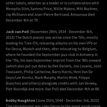
other labels, whether as a leader or in collaboration with
Memphis Slim, Sammy Price, Willie Mabon, Milt Buckner,
Jay McShann and Jean-Pierre Bertrand. Amouroux died
December 4th at 79.
Jack van Poll
(November 29th, 1934 - December 4th,
2022) The Dutch pianist was active since the ‘50s, mostly
leading his Tree-Oh, releasing albums on his own VPS or
for Decca, Munich and then, after relocating to Belgium,
where he founded the September jazz club in Antwerp in
the '70s, his own September imprint from the '80s onward
(which also put out dates by Dee Daniels, Joe Lovano, Jean
Toussaint, Philip Catherine, Barry Harris, Hein Van De
Geyn/Lee Konitz, Mark Murphy, Martin Wind, Filippo
Bianchini and others) alongside credits with Jan Verwey,
Piet Noordijk and more. Van Poll died December 4th at 88.
Bobby Naughton
(June 25th, 1944 - December 3rd, 2022)
The vibraphonist was a key figure in the avant garde scene