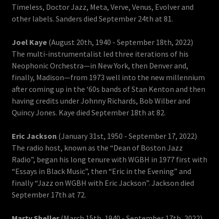
Timeless, Doctor Jazz, Meta, Verve, Venus, Evolver and
other labels. Sanders died September 24th at 81.
Joel Kaye
(August 20th, 1940 - September 18th, 2022)
The multi-instrumentalist led three iterations of his
Neophonic Orchestra—in New York, then Denver and,
finally, Madison—from 1973 well into the new millennium
after coming up in the ‘60s bands of Stan Kenton and then
having credits under Johnny Richards, Bob Wilber and
Quincy Jones. Kaye died September 18th at 82.
Eric Jackson
(January 31st, 1950 - September 17, 2022)
The radio host, known as the “Dean of Boston Jazz
Radio”, began his long tenure with WGBH in 1977 first with
“Essays in Black Music”, then “Eric in the Evening” and
finally “Jazz on WGBH with Eric Jackson”. Jackson died
September 17th at 72.
Marty Sheller
(March 15th, 1940 - September 17th, 2022)