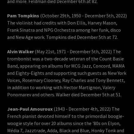
and more. Feldman died December 6th at 82.
Pam Tompkins
(October 29th, 1950 - December 5th, 2022)
The violinist had credits with Don Ellis, Harvey Mason,
Frank Sinatra and NPG Orchestra among her funk, disco
and New Age work. Tompkins died December 5th at 72.
Alvin Walker
(May 21st, 1971 - December 5th, 2022) The
trombonist was a two-decade veteran of the Count Basie
Band, appearing on albums for MCG Jazz, Concord, MAMA
and Eighty-Eights and supporting such guests as New York
Voices, Rosemary Clooney, Ray Charles and Tony Bennett,
in addition to working with Hector Martignon, Valery
Ponomarev and others. Walker died December 5th at 51.
Jean-Paul Amouroux
(1943 - December 4th, 2022) The
French pianist devoted himself to the primordial boogie-
woogie style for over 20 albums since the '80s on Elyon,
Média 7, Jazztrade, Adda, Black and Blue, Honky Tonk and