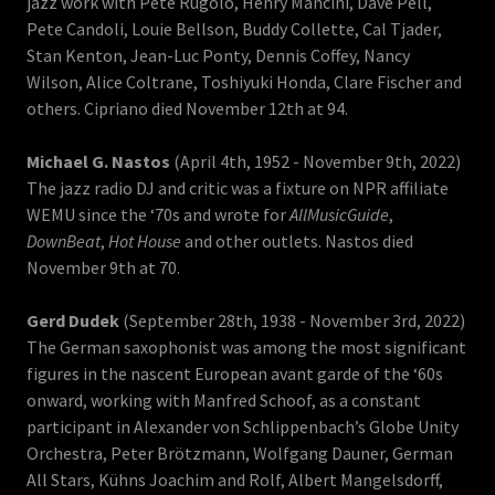
jazz work with Pete Rugolo, Henry Mancini, Dave Pell,
Pete Candoli, Louie Bellson, Buddy Collette, Cal Tjader,
Stan Kenton, Jean-Luc Ponty, Dennis Coffey, Nancy
Wilson, Alice Coltrane, Toshiyuki Honda, Clare Fischer and
others. Cipriano died November 12th at 94.
Michael G. Nastos
(April 4th, 1952 - November 9th, 2022)
The jazz radio DJ and critic was a fixture on NPR affiliate
WEMU since the ‘70s and wrote for
AllMusicGuide
,
DownBeat
,
Hot House
and other outlets. Nastos died
November 9th at 70.
Gerd Dudek
(September 28th, 1938 - November 3rd, 2022)
The German saxophonist was among the most significant
figures in the nascent European avant garde of the ‘60s
onward, working with Manfred Schoof, as a constant
participant in Alexander von Schlippenbach’s Globe Unity
Orchestra, Peter Brötzmann, Wolfgang Dauner, German
All Stars, Kühns Joachim and Rolf, Albert Mangelsdorff,