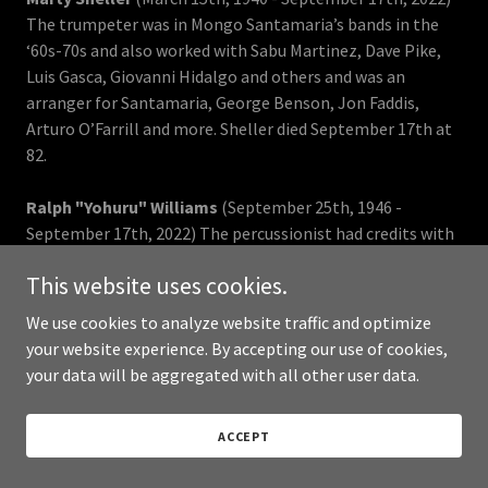
The trumpeter was in Mongo Santamaria’s bands in the
‘60s-70s and also worked with Sabu Martinez, Dave Pike,
Luis Gasca, Giovanni Hidalgo and others and was an
arranger for Santamaria, George Benson, Jon Faddis,
Arturo O’Farrill and more. Sheller died September 17th at
82.
Ralph "Yohuru" Williams
(September 25th, 1946 -
September 17th, 2022) The percussionist had credits with
Don Elliott and Alan Braufman and was a member of the
This website uses cookies.
Creative Music Improvisers Forum in New Haven (founded
by Wadada Leo Smith, Bobby Naughton, Dwight Andrews,
We use cookies to analyze website traffic and optimize
Wes Brown and Gerry Hemingway), appearing on the 1981
your website experience. By accepting our use of cookies,
album The Sky Cries The Blues. Williams died September
your data will be aggregated with all other user data.
17th at 75.
ACCEPT
Dick Vennik
(June 4th, 1940 - September 16th, 2022) The
Dutch saxophonist had a long partnership with