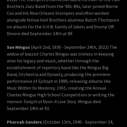
Brothers Jazz Band from the ‘60s-80s, later joined Norrie
Cox and His New Orleans Stompers and often worked
alongside fellow Hall Brothers alumnus Butch Thompson
on albums for the G.H.B. family of labels and Stomp Off.
Devore died September 24th at 89.
Sue Mingus
(April 2nd, 1930 - September 24th, 2022) The
widow of bassist Charles Mingus was tireless in keeping
alive his legacy and music, whether through the
establishment of repertory band like the Mingus Big
Band, Orchestra and Dynasty, producing the premiere
performance of
Epitaph
in 1989, releasing albums like
Music Written for Monterey, 1965
, creating the Annual
Charles Mingus High School Competition or writing the
memoir
Tonight at Noon: A Love Story
. Mingus died
September 24th at 92.
Pharoah Sanders
(October 13th, 1940 - September 24,