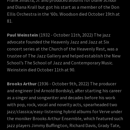
Frank Sinatra, Jr. and produced albums for Diane Schuur
and Diana Krall but got his start as a member of the Don
Ellis Orchestra in the ‘60s. Woodson died October 19th at
81.
Paul Weinstein
(1932 - October 11th, 2022) The jazz
advocate founded the Heavenly Jazz and Jazz at Six
concert series at the Church of the Heavenly Rest, was a
trustee of The Jazz Gallery and helped establish the New
School’s The School of Jazz and Contemporary Music.
Weinstein died October 11th at 90.
Brooks Arthur
(1936 - October 9th, 2022) The producer
and engineer (né Arnold Bordsky), after starting his career
as a singer and songwriter and decades before his work
with pop, rock, vocal and novelty acts, spearheaded two
jazz/classica/easy-listening hybrid albums for Verve under
the moniker Brooks Arthur Ensemble, which featured such
jazz players Jimmy Buffington, Richard Davis, Grady Tate,