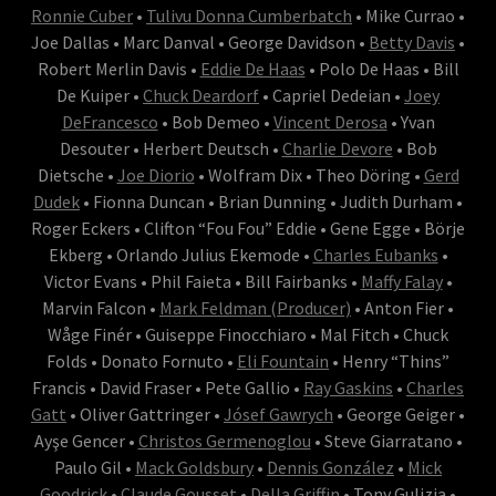
Ronnie Cuber
•
Tulivu Donna Cumberbatch
• Mike Currao •
Joe Dallas • Marc Danval • George Davidson •
Betty Davis
•
Robert Merlin Davis •
Eddie De Haas
• Polo De Haas • Bill
De Kuiper •
Chuck Deardorf
• Capriel Dedeian •
Joey
DeFrancesco
• Bob Demeo •
Vincent Derosa
• Yvan
Desouter • Herbert Deutsch •
Charlie Devore
• Bob
Dietsche •
Joe Diorio
• Wolfram Dix • Theo Döring •
Gerd
Dudek
• Fionna Duncan • Brian Dunning • Judith Durham •
Roger Eckers • Clifton “Fou Fou” Eddie • Gene Egge • Börje
Ekberg • Orlando Julius Ekemode •
Charles Eubanks
•
Victor Evans • Phil Faieta • Bill Fairbanks •
Maffy Falay
•
Marvin Falcon •
Mark Feldman (Producer)
• Anton Fier •
Wåge Finér • Guiseppe Finocchiaro • Mal Fitch • Chuck
Folds • Donato Fornuto •
Eli Fountain
• Henry “Thins”
Francis • David Fraser • Pete Gallio •
Ray Gaskins
•
Charles
Gatt
• Oliver Gattringer •
Jósef Gawrych
• George Geiger •
Ayşe Gencer •
Christos Germenoglou
• Steve Giarratano •
Paulo Gil •
Mack Goldsbury
•
Dennis González
•
Mick
Goodrick
•
Claude Gousset
•
Della Griffin
• Tony Gulizia •