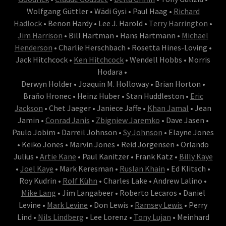
Wolfgang Güttler • Wädi Gysi • Paul Haag •
Richard
Hadlock
• Benon Hardy • Lee J. Harold •
Terry Harrington
•
Jim Harrison
• Bill Hartman • Hans Hartmann •
Michael
Henderson
• Charlie Herschbach • Rosetta Hines-Loving •
Jack Hitchcock •
Ken Hitchcock
• Wendell Hobbs • Morris
Hodara •
Derwyn Holder • Joaquin M. Holloway • Brian Horton •
Braňo Hronec • Heinz Huber • Stan Huddleston •
Eric
Jackson
• Chet Jaeger • Janiece Jaffe •
Khan Jamal
• Jean
Jamin •
Conrad Janis
•
Zbigniew Jaremko
• Dave Jasen •
Paulo Jobim • Darreil Johnson •
Sy Johnson
• Elayne Jones
• Keiko Jones • Marvin Jones • Reid Jorgensen • Orlando
Julius •
Artie Kane
• Paul Kanitzer • Frank Katz •
Billy Kaye
•
Joel Kaye
• Mark Keresman •
Ruslan Khain
• Ed Klitsch •
Roy Kudrin •
Rolf Kühn
• Charles Lake • Andrew Lalino •
Mike Lang
• Jim Langabeer • Roberto Lecaros • Daniel
Levine •
Mark Levine
• Don Lewis •
Ramsey Lewis
• Perry
Lind •
Nils Lindberg
• Lee Lorenz •
Tony Lujan
• Meinhard