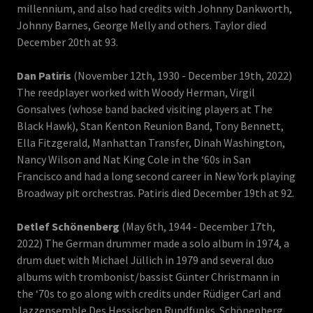
millennium, and also had credits with Johnny Dankworth,
Johnny Barnes, George Melly and others. Taylor died
December 20th at 93.
Dan Patiris
(November 12th, 1930 - December 19th, 2022)
The reedplayer worked with Woody Herman, Virgil
Gonsalves (whose band backed visiting players at The
Black Hawk), Stan Kenton Reunion Band, Tony Bennett,
Ella Fitzgerald, Manhattan Transfer, Dinah Washington,
Nancy Wilson and Nat King Cole in the ‘60s in San
Francisco and had a long second career in New York playing
Broadway pit orchestras. Patiris died December 19th at 92.
Detlef Schönenberg
(May 6th, 1944 - December 17th,
2022) The German drummer made a solo album in 1974, a
drum duet with Michael Jüllich in 1979 and several duo
albums with trombonist/bassist Günter Christmann in
the ‘70s to go along with credits under Rüdiger Carl and
Jazzensemble Des Hessischen Rundfunks. Schönenberg