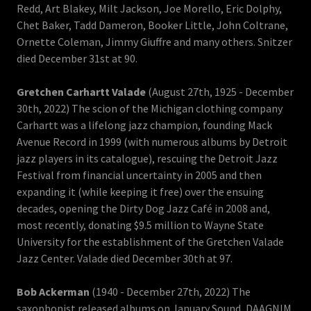
Redd, Art Blakey, Milt Jackson, Joe Morello, Eric Dolphy,
Chet Baker, Tadd Dameron, Booker Little, John Coltrane,
Ornette Coleman, Jimmy Giuffre and many others. Snitzer
died December 31st at 90.
Gretchen Carhartt Valade
(August 27th, 1925 - December
30th, 2022) The scion of the Michigan clothing company
Carhartt was a lifelong jazz champion, founding Mack
Avenue Record in 1999 (with numerous albums by Detroit
jazz players in its catalogue), rescuing the Detroit Jazz
Festival from financial uncertainty in 2005 and then
expanding it (while keeping it free) over the ensuing
decades, opening the Dirty Dog Jazz Café in 2008 and,
most recently, donating $9.5 million to Wayne State
University for the establishment of the Gretchen Valade
Jazz Center. Valade died December 30th at 97.
Bob Ackerman
(1940 - December 27th, 2022) The
saxophonist released albums on January Sound, DAAGNIM,