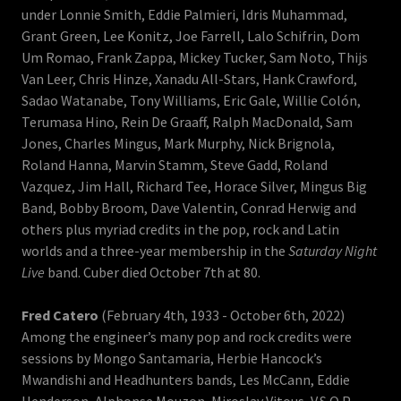
under Lonnie Smith, Eddie Palmieri, Idris Muhammad,
Grant Green, Lee Konitz, Joe Farrell, Lalo Schifrin, Dom
Um Romao, Frank Zappa, Mickey Tucker, Sam Noto, Thijs
Van Leer, Chris Hinze, Xanadu All-Stars, Hank Crawford,
Sadao Watanabe, Tony Williams, Eric Gale, Willie Colón,
Terumasa Hino, Rein De Graaff, Ralph MacDonald, Sam
Jones, Charles Mingus, Mark Murphy, Nick Brignola,
Roland Hanna, Marvin Stamm, Steve Gadd, Roland
Vazquez, Jim Hall, Richard Tee, Horace Silver, Mingus Big
Band, Bobby Broom, Dave Valentin, Conrad Herwig and
others plus myriad credits in the pop, rock and Latin
worlds and a three-year membership in the
Saturday Night
Live
band. Cuber died October 7th at 80.
Fred Catero
(February 4th, 1933 - October 6th, 2022)
Among the engineer’s many pop and rock credits were
sessions by Mongo Santamaria, Herbie Hancock’s
Mwandishi and Headhunters bands, Les McCann, Eddie