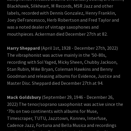
Blackhawk, Silkheart, M Records, MSR Jazz and other
labels, recorded with Dennis Gonzalez, Henry Franklin,
Joey DeFrancessco, Herb Robertson and Fred Taylor and
was a noted dealer of vintage saxophones and
mouthpieces. Ackerman died December 27th at 82.
Harry Sheppard
(April 1st, 1928 - December 27th, 2022)
The vibraphonist was active mainly in the '50-80s,
recording with Sol Yaged, Micky Sheen, Chubby Jackson,
Stan Rubin, Mike Bryan, Coleman Hawkins and Benny
Goodman and releasing albums for Evidence, Justice and
Master Disc. Sheppard died December 27th at 94.
Mack Goldsbury
(September 29, 1946 - December 26,
2022) The tenor/soprano saxophonist was active since the
‘70s on two continents with albums for Muse,
Timescraper, TUTU, Jazztown, Konnex, Interfuse,
Cadence Jazz, Fortuna and Bella Musica and recordings