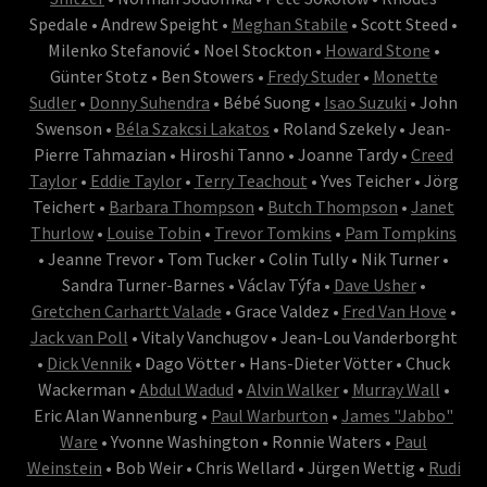
Spedale • Andrew Speight •
Meghan Stabile
• Scott Steed •
Milenko Stefanović • Noel Stockton •
Howard Stone
•
Günter Stotz • Ben Stowers •
Fredy Studer
•
Monette
Sudler
•
Donny Suhendra
• Bébé Suong •
Isao Suzuki
• John
Swenson •
Béla Szakcsi Lakatos
• Roland Szekely • Jean-
Pierre Tahmazian • Hiroshi Tanno • Joanne Tardy •
Creed
Taylor
•
Eddie Taylor
•
Terry Teachout
• Yves Teicher • Jörg
Teichert •
Barbara Thompson
•
Butch Thompson
•
Janet
Thurlow
•
Louise Tobin
•
Trevor Tomkins
•
Pam Tompkins
• Jeanne Trevor • Tom Tucker • Colin Tully • Nik Turner •
Sandra Turner-Barnes • Václav Týfa •
Dave Usher
•
Gretchen Carhartt Valade
• Grace Valdez •
Fred Van Hove
•
Jack van Poll
• Vitaly Vanchugov • Jean-Lou Vanderborght
•
Dick Vennik
• Dago Vötter • Hans-Dieter Vötter • Chuck
Wackerman •
Abdul Wadud
•
Alvin Walker
•
Murray Wall
•
Eric Alan Wannenburg •
Paul Warburton
•
James "Jabbo"
Ware
• Yvonne Washington • Ronnie Waters •
Paul
Weinstein
• Bob Weir • Chris Wellard • Jürgen Wettig •
Rudi