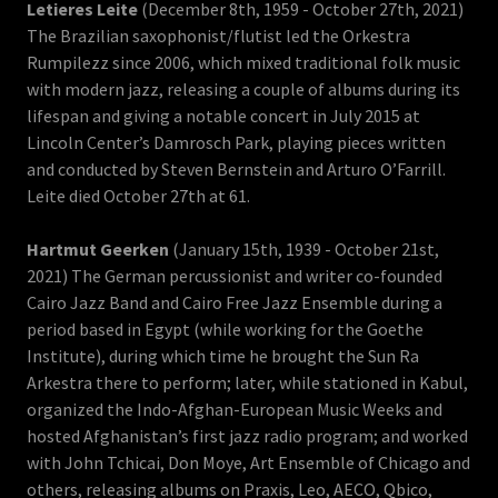
Letieres Leite
(December 8th, 1959 - October 27th, 2021)
The Brazilian saxophonist/flutist led the Orkestra
Rumpilezz since 2006, which mixed traditional folk music
with modern jazz, releasing a couple of albums during its
lifespan and giving a notable concert in July 2015 at
Lincoln Center’s Damrosch Park, playing pieces written
and conducted by Steven Bernstein and Arturo O’Farrill.
Leite died October 27th at 61.
Hartmut Geerken
(January 15th, 1939 - October 21st,
2021) The German percussionist and writer co-founded
Cairo Jazz Band and Cairo Free Jazz Ensemble during a
period based in Egypt (while working for the Goethe
Institute), during which time he brought the Sun Ra
Arkestra there to perform; later, while stationed in Kabul,
organized the Indo-Afghan-European Music Weeks and
hosted Afghanistan’s first jazz radio program; and worked
with John Tchicai, Don Moye, Art Ensemble of Chicago and
others, releasing albums on Praxis, Leo, AECO, Qbico,