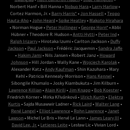
Norbert Hanf • Bill Hanna •
Nobuo Hara
•
Larry Harlow
•
Cortez Harmon, Jr. •
Barry Harris*
•
Jon Hassell
•
Teppo
Hauta-Aho
•
John Heard
•
Spike Heatley
•
Makoto Hirahara
• Norman Hogue •
Peter Hollinger
•
George Horn*
• Abbi
Hübner • Theodore R. Hudson •
Antti Hytti
•
Peter Ind
•
Ralph Irizarry
• Hirotaka Izumi • Carlton Jackson •
Duffy
Jackson
•
Paul Jackson
• Frédéric Jacquemin •
Sandra Jaffe
•
Hakim Jami
• Nils Jansen • Robert Janz •
Howard
Johnson
• Hill Jordan • Wally Kane •
Wojciech Karolak
•
Alexander Katz •
Andy Kaufman
• Shin Kazuhara • Mary
Kehl • Patricia Kennealy-Morrison •
Hans Kennel
•
Sibongile Khumalo • Josky Kiambukuta • Jim Kilburn •
Lawrence Killian
•
Alain Kirili
•
Jim Knapp
•
Bob Koester
•
Friedrich Körner • Mirka Křivánková •
Ulrich Kurth
•
Elektra
Kurtis
• Sajda Musawwir Ladner •
Rick Laird
•
Walter Lang
•
René Langel
•
Elliot Lawrence
•
Rohn Lawrence
•
Janet
Lawson
• Michel Le Bris • Hervé Le Lann •
James Leary III
•
David Lee, Jr.
•
Letieres Leite
• Lesław Lic • Vivian Lord •