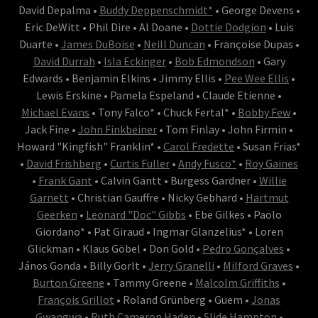
David Depalma •
Buddy Deppenschmidt*
• George Devens •
Eric DeWitt • Phil Dire • Al Doane •
Dottie Dodgion
• Luis
Duarte •
James DuBoise
•
Neill Duncan
• Françoise Dupas •
David Durrah
•
Isla Eckinger
•
Bob Edmondson
• Gary
Edwards • Benjamin Elkins • Jimmy Ellis •
Pee Wee Ellis
•
Lewis Erskine • Pamela Espeland • Claude Etienne •
Michael Evans
• Tony Falco* • Chuck Fertal* •
Bobby Few
•
Jack Fine •
John Finkbeiner
• Tom Finlay • John Firmin •
Howard "Kingfish" Franklin* •
Carol Fredette
• Susan Frias*
•
David Frishberg
•
Curtis Fuller
•
Andy Fusco*
•
Roy Gaines
•
Frank Gant
• Calvin Gantt • Burgess Gardner •
Willie
Garnett
• Christian Gauffre • Nicky Gebhard •
Hartmut
Geerken
•
Leonard "Doc" Gibbs
• Ebe Gilkes • Paolo
Giordano* • Pat Giraud • Ingmar Glanzelius* • Loren
Glickman • Klaus Göbel • Don Gold •
Pedro Gonçalves
•
János Gonda • Billy Gorlt •
Jerry Granelli
•
Milford Graves
•
Burton Greene
• Tammy Greene •
Malcolm Griffiths
•
François Grillot
• Roland Grünberg • Guem •
Jonas
Gwangwa
•
Ruth Cameron Haden
•
Slide Hampton
•