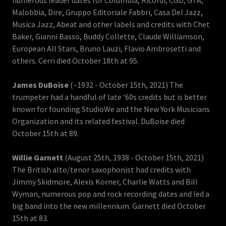
numerous leader dates for Columbia, Ricordi, CGD, GTA,
Malobbia, Dire, Gruppo Editoriale Fabbri, Casa Del Jazz,
Musica Jazz, Abeat and other labels and credits with Chet
Baker, Gianni Basso, Buddy Collette, Claude Williamson,
European All Stars, Bruno Lauzi, Flavio Ambrosetti and
others. Cerri died October 18th at 95.
James DuBoise
(~1932 - October 15th, 2021) The
trumpeter had a handful of late ‘60s credits but is better
known for founding StudioWe and the New York Musicians
Organization and its related festival. DuBoise died
October 15th at 89.
Willie Garnett
(August 25th, 1938 - October 15th, 2021)
The British alto/tenor saxophonist had credits with
Jimmy Skidmore, Alexis Korner, Charlie Watts and Bill
Wyman, numerous pop and rock recording dates and led a
big band into the new millennium. Garnett died October
15th at 83.