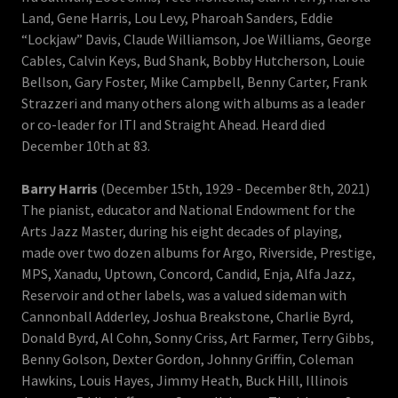
Land, Gene Harris, Lou Levy, Pharoah Sanders, Eddie
“Lockjaw” Davis, Claude Williamson, Joe Williams, George
Cables, Calvin Keys, Bud Shank, Bobby Hutcherson, Louie
Bellson, Gary Foster, Mike Campbell, Benny Carter, Frank
Strazzeri and many others along with albums as a leader
or co-leader for ITI and Straight Ahead. Heard died
December 10th at 83.
Barry Harris
(December 15th, 1929 - December 8th, 2021)
The pianist, educator and National Endowment for the
Arts Jazz Master, during his eight decades of playing,
made over two dozen albums for Argo, Riverside, Prestige,
MPS, Xanadu, Uptown, Concord, Candid, Enja, Alfa Jazz,
Reservoir and other labels, was a valued sideman with
Cannonball Adderley, Joshua Breakstone, Charlie Byrd,
Donald Byrd, Al Cohn, Sonny Criss, Art Farmer, Terry Gibbs,
Benny Golson, Dexter Gordon, Johnny Griffin, Coleman
Hawkins, Louis Hayes, Jimmy Heath, Buck Hill, Illinois