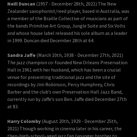
Neill Duncan
(1957 - December 28th, 2021) The New
Zealander saxophonist/reed player, based in Australia, was
a member of the Braille Collective of musicians as part of
the bands Primitive Art Group, Jungle Suite and Six Volts
and whose house label released his sole album as a leader
in 1999. Duncan died December 28th at 64.
Sandra Jaffe
(March 10th, 1938 - December 27th, 2021)
The jazz champion co-founded New Orleans Preservation
Hall in 1961 with her husband, which has been a crucial
venue for presenting traditional jazz and the site of
recordings by Jim Robinson, Percy Humphrey, Chris
Barber and the club’s own Preservation Hall Jazz Band,
currently run by Jaffe’s son Ben. Jaffe died December 27th
at 83.
Harry Colomby
(August 20th, 1929 - December 25th,
2021) Though working in cinema later in his career, the
then-high-school-aged jazz fan (younger brother to