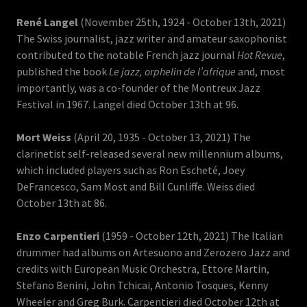
René Langel
(November 25th, 1924 - October 13th, 2021)
The Swiss journalist, jazz writer and amateur saxophonist
contributed to the notable French jazz journal
Hot Revue
,
published the book
Le jazz, orphelin de l’afrique
and, most
importantly, was a co-founder of the Montreux Jazz
Festival in 1967. Langel died October 13th at 96.
Mort Weiss
(April 20, 1935 - October 13, 2021) The
clarinetist self-released several new millennium albums,
which included players such as Ron Escheté, Joey
DeFrancesco, Sam Most and Bill Cunliffe. Weiss died
October 13th at 86.
Enzo Carpentieri
(1959 - October 12th, 2021) The Italian
drummer had albums on Artesuono and Zerozero Jazz and
credits with European Music Orchestra, Ettore Martin,
Stefano Benini, John Tchicai, Antonio Tosques, Kenny
Wheeler and Greg Burk. Carpentieri died October 12th at