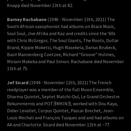
Knapp died November 13th at 82.
Barney Rachabane
(1946 - November 13th, 2021) The
South African saxophonist had albums on Black Music,
Soul Soul, Jive Afrika and Kaz and credits since the ‘60s
with Chris McGregor, The Soul Giants, The Roots, Dollar
Brand, Kippie Moketsi, Hugh Masekela, Darius Brubeck,
Basil Mannenberg Coetzee, Richard “Groove” Holmes,
Miriam Makeba and Paul Simon. Rachabane died November
13th at 75.
Jef Sicard
(1944 - November 12th, 2021) The French
reedplayer was a member of the Full Moon Ensemble,
Dharma Quintet, Septet Matchi-Oul, Le Grand Orchestre
Bekummernis and POTƎMKINƎ, worked with Dou Kaya,
Didier Levallet, Corpus Quintet, Pascar Brechet, Jean-
Louis Mechali and François Tusques and and had albums on
AA and Charlotte. Sicard died November 12th at ~77.