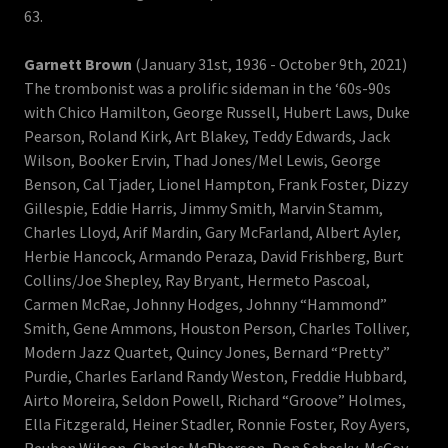
63.
Garnett Brown
(January 31st, 1936 - October 9th, 2021)
The trombonist was a prolific sideman in the ‘60s-90s
with Chico Hamilton, George Russell, Hubert Laws, Duke
Pearson, Roland Kirk, Art Blakey, Teddy Edwards, Jack
Wilson, Booker Ervin, Thad Jones/Mel Lewis, George
Benson, Cal Tjader, Lionel Hampton, Frank Foster, Dizzy
Gillespie, Eddie Harris, Jimmy Smith, Marvin Stamm,
Charles Lloyd, Arif Mardin, Gary McFarland, Albert Ayler,
Herbie Hancock, Armando Peraza, David Frishberg, Burt
Collins/Joe Shepley, Ray Bryant, Hermeto Pascoal,
Carmen McRae, Johnny Hodges, Johnny “Hammond”
Smith, Gene Ammons, Houston Person, Charles Tolliver,
Modern Jazz Quartet, Quincy Jones, Bernard “Pretty”
Purdie, Charles Earland Randy Weston, Freddie Hubbard,
Airto Moreira, Seldon Powell, Richard “Groove” Holmes,
Ella Fitzgerald, Heiner Stadler, Ronnie Foster, Roy Ayers,