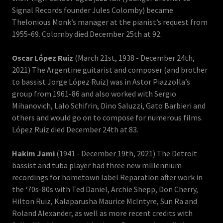
Signal Records founder Jules Colomby) became
Thelonious Monk’s manager at the pianist’s request from
1955-69. Colomby died December 25th at 92.
Oscar López Ruiz
(March 21st, 1938 - December 24th,
2021) The Argentine guitarist and composer (and brother
to bassist Jorge López Ruiz) was in Astor Piazzolla’s
group from 1961-86 and also worked with Sergio
Mihanovich, Lalo Schifrin, Dino Saluzzi, Gato Barbieri and
others and would go on to compose for numerous films.
López Ruiz died December 24th at 83.
Hakim Jami
(1941 - December 19th, 2021) The Detroit
bassist and tuba player had three new millennium
recordings for hometown label Reparation after work in
the ‘70s-80s with Ted Daniel, Archie Shepp, Don Cherry,
Hilton Ruiz, Kalaparusha Maurice McIntyre, Sun Ra and
Roland Alexander, as well as more recent credits with