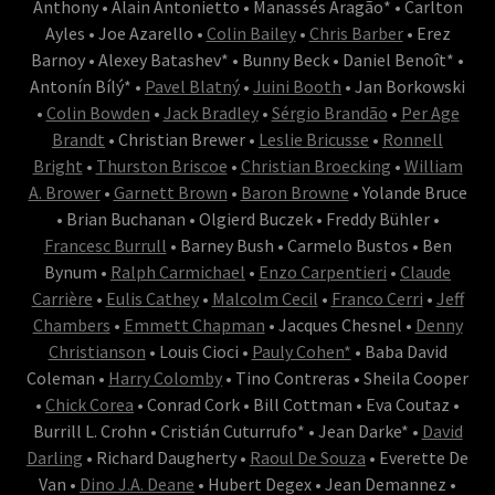
Anthony • Alain Antonietto • Manassés Aragão* • Carlton
Ayles • Joe Azarello •
Colin Bailey
•
Chris Barber
• Erez
Barnoy • Alexey Batashev* • Bunny Beck • Daniel Benoît* •
Antonín Bílý* •
Pavel Blatný
•
Juini Booth
• Jan Borkowski
•
Colin Bowden
•
Jack Bradley
•
Sérgio Brandão
•
Per Age
Brandt
• Christian Brewer •
Leslie Bricusse
•
Ronnell
Bright
•
Thurston Briscoe
•
Christian Broecking
•
William
A. Brower
•
Garnett Brown
•
Baron Browne
• Yolande Bruce
• Brian Buchanan • Olgierd Buczek • Freddy Bühler •
Francesc Burrull
• Barney Bush • Carmelo Bustos • Ben
Bynum •
Ralph Carmichael
•
Enzo Carpentieri
•
Claude
Carrière
•
Eulis Cathey
•
Malcolm Cecil
•
Franco Cerri
•
Jeff
Chambers
•
Emmett Chapman
• Jacques Chesnel •
Denny
Christianson
• Louis Cioci •
Pauly Cohen*
• Baba David
Coleman •
Harry Colomby
• Tino Contreras • Sheila Cooper
•
Chick Corea
• Conrad Cork • Bill Cottman • Eva Coutaz •
Burrill L. Crohn • Cristián Cuturrufo* • Jean Darke* •
David
Darling
• Richard Daugherty •
Raoul De Souza
• Everette De
Van •
Dino J.A. Deane
• Hubert Degex • Jean Demannez •