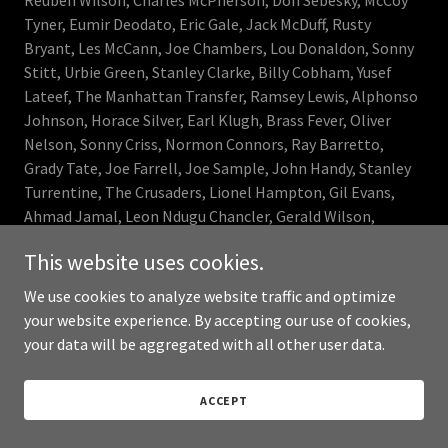
Reuben Wilson, Charles McPherson, Don Sebesky, McCoy
Tyner, Eumir Deodato, Eric Gale, Jack McDuff, Rusty
Bryant, Les McCann, Joe Chambers, Lou Donaldon, Sonny
Stitt, Urbie Green, Stanley Clarke, Billy Cobham, Yusef
Lateef, The Manhattan Transfer, Ramsey Lewis, Alphonso
Johnson, Horace Silver, Earl Klugh, Brass Fever, Oliver
Nelson, Sonny Criss, Normon Connors, Ray Barretto,
Grady Tate, Joe Farrell, Joe Sample, John Handy, Stanley
Turrentine, The Crusaders, Lionel Hampton, Gil Evans,
Ahmad Jamal, Leon Ndugu Chancler, Gerald Wilson,
Warren Smith, Gene Harris, Woody Shaw, Diane Schuur,
This website uses cookies.
Phil Ranelin and others. Brown died October 9th at 85.
We use cookies to analyze website traffic and optimize
Dimitri “Dee Pop” Papadopoulos
(March 14th, 1956 -
your website experience. By accepting our use of cookies,
October 9th, 2021) The noted punk drummer of the ‘80s
your data will be aggregated with all other user data.
went on to be active in the Downtown avant garde jazz
scene both as a player with Radio I-Ching (a trio with Don
ACCEPT
Fiorino and Andy Haas), Freedomland (alongside Daniel
Carter, Dave Sewelson, David Hofstra and William