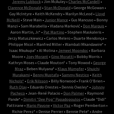
Jeremy Lubbock
• Jim McAuley •
Charles McCardell
•
Clarence McDonald
•
Stan McDonald
• George McGowan •
Gay McIntyre • Keith McKendry • Marilyn McLeod •
Lloyd
McNeill
• Steve Main •
Junior Mance
• Gus Mancuso • Bonny
Manzi • Sam Marabella • Vladana Marković •
Don Marquis
•
Aaron Martin, Jr.* •
Pat Martino
• Stephen Maskaleris •
Jerzy Matuszkiewicz • Carlos Melero • Duarte Mendonça •
Philippe Micol • Manfred Miller • Wambali Mkandawire* •
Isaac Mkukupa* • Al Molina •
Jemeel Moondoc
• Barbara
Moore •
Joey Morant
•
Gino Moratti
• Bobby Morris •
Kathryn Moses • Claude Mouton* • Tony Mowod •
George
Mraz
• Beben Mulyana* •
Klaus Mümpfer
•
Shuichi
Murakami
•
Benny Mustafa
•
Sammy Nestico
•
Keith
Nichols*
•
Erik Nilsson
• Billy Norwood • Frank O'Brien •
Ruth Olay
• Eduardo Orestes • Dennis Owsley* •
Johnny
Pacheco
• Jean-René Palacio •
Don Palmer
• Raymond
Pande* •
Dimitri "Dee Pop" Papadopoulos
• Claude "Didi"
Pattirane •
Mario Pavone
•
Victor Paz
• Roger Pemberton •
Richie Perez* • Denise Perrier • Bennie Pete* • Andre