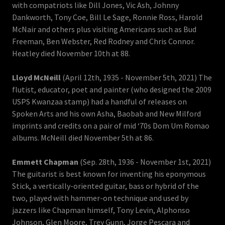
with compatriots like Dill Jones, Vic Ash, Johnny
Dankworth, Tony Coe, Bill Le Sage, Ronnie Ross, Harold
McNair and others plus visiting Americans such as Bud
Freeman, Ben Webster, Red Rodney and Chris Connor.
Heatley died November 10th at 88.
Lloyd McNeill
(April 12th, 1935 - November 5th, 2021) The
flutist, educator, poet and painter (who designed the 2009
USPS Kwanzaa stamp) had a handful of releases on
Spoken Arts and his own Asha, Baobab and New Milford
imprints and credits on a pair of mid ‘70s Dom Um Romao
albums. McNeill died November 5th at 86.
Emmett Chapman
(Sep. 28th, 1936 - November 1st, 2021)
The guitarist is best known for inventing his eponymous
Stick, a vertically-oriented guitar, bass or hybrid of the
two, played with hammer-on technique and used by
jazzers like Chapman himself, Tony Levin, Alphonso
Johnson, Glen Moore, Trey Gunn, Jorge Pescara and