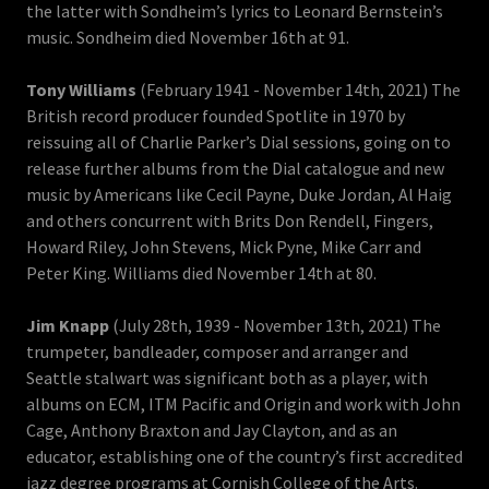
the latter with Sondheim’s lyrics to Leonard Bernstein’s
music. Sondheim died November 16th at 91.
Tony Williams
(February 1941 - November 14th, 2021) The
British record producer founded Spotlite in 1970 by
reissuing all of Charlie Parker’s Dial sessions, going on to
release further albums from the Dial catalogue and new
music by Americans like Cecil Payne, Duke Jordan, Al Haig
and others concurrent with Brits Don Rendell, Fingers,
Howard Riley, John Stevens, Mick Pyne, Mike Carr and
Peter King. Williams died November 14th at 80.
Jim Knapp
(July 28th, 1939 - November 13th, 2021) The
trumpeter, bandleader, composer and arranger and
Seattle stalwart was significant both as a player, with
albums on ECM, ITM Pacific and Origin and work with John
Cage, Anthony Braxton and Jay Clayton, and as an
educator, establishing one of the country’s first accredited
jazz degree programs at Cornish College of the Arts.