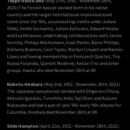
Teppo Hauta-Aho
(May 27th, 1941 - November 26th,
2021) The Finnish bassist worked both in his native
country and the larger international improvisational
scene since the ‘60s, accumulating credits under Juhani
Vilkki, Heikki Sarmanto, Juhani Aaltonen, Edward Vesala
and Esa Helasvuo, undertaking collaborations with Jarmo
Sermilä, Philipp Wachsmann, Evan Parker, Barre Phillips,
Anthony Braxton, Cecil Taylor, Marilyn Crispell and Ramón
López and having membership in Finnczech Quartet, Trio
Nueva Finlandia, Quintet Moderne, Kellari Trio and other
groups. Hauta-aho died November 26th at 80.
Makoto Hirahara
(May 2nd, 1952 - November 26th, 2021)
The Japanese saxophonist worked with Shigenori Ohara,
Akitoshi Igarashi, Tomohito Aoki, Yuji Ohno and Kazumi
Watanabe and had a pair of late ‘90s-early ‘00s albums for
Columbia. Hirahara died November 26th at 69.
Slide Hampton
(April 21st, 1932 - November 18th, 2021)