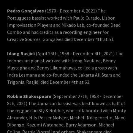
Pedro Gonçalves
(1970 - December 4, 2021) The
Portuguese bassist worked with Paulo Curado, Lisbon
Improvisation Players and Mikado Lab, co-founded Dead
Combo and had credits as a recording engineer for
Creative Sources. Gonçalves died December 4th at 51.
Idang Rasjidi
(April 26th, 1958 - December 4th, 2021) The
Indonesian pianist worked with Ireng Maulana, Benny
Mustapha and Benny Likumahuwa, co-led a group with
Indra Lesmana and co-founded the Jakarta All Stars and
Trigonia. Rasjidi died December 4th at 63.
Robbie Shakespeare
(September 27th, 1953 - December
8th, 2021) The Jamaican bassist was best known as half of
the reggae duo Sly & Robbie, who collaborated with Monty
Alexander, Nils Petter Molvær, Meshell Ndegeocello, Manu
Dibango, Kazumi Watanabe, Barry Adamson, Michael
Colina, Bernie Worrell and others. Shakespeare died