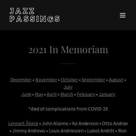
JAZZ
PASSINGS
2021 In Memoriam
December
•
November
•
October
•
September
•
August
•
July
June
•
May
•
April
•
March
•
February
•
January
*died of complications from COVID-19
Lennart Åberg
• John Alaimo • Yul Anderson • Otto Andrae
• Jimmy Andrews • Louis Andriessen • Luboš Andršt • Ron