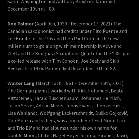
Salim Washington and Anthony Braxton. Jami died
December 19th at ~80.
Don Palmer
(April 9th, 1939 - December 17, 2021) The
Canadian saxophonist had credits under Tito Puente and
Lee Konitz in the ‘70s and then Paul Cram in the new
millennium to go along with membership in Alive and
Well and the Benghazi Saxophone Quartet in the ‘90s, plus
a co-led release with Tim Cohoon, Joe Sealy and Skip
Beckwith in 1976. Palmer died December 17th at 82.
Walter Lang
(March 13th, 1961 - December 16th, 2021)
The German pianist worked with Rick Hollander, Beate
Kittsteiner, Harald Rüschenbaum, Johannes Herrlich,
Jason Seizer, Adrian Mears, Jenny Evans, Thomas Faist,
Lisa Wahlandt, Wolfgang Lackerschmidt, Duško Gojković,
Don Menza and others, was a member of Full Moon Trio
and Trio Elf and had albums under his own name for
Double Moon, Chitei, Nagel Heyer, Stomp, Pirouet, Jawo,