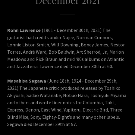
Rohn Lawrence
(1961 - December 30th, 2021) The
guitarist had credits under Najee, Norman Connors,
Lonnie Liston Smith, Will Downing, Boney James, Nestor
Torres, André Ward, Bob Baldwin, Art Sherrod, Jr., Marion
Meadows and Rick Braun and mid ‘90s albums on Atlantic
and Jazzateria. Lawrence died December 30th at 60.
Masahisa Segawa
(June 18th, 1924 - December 29th,
2021) The Japanese critic produced releases by Toshiko
Akiyoshi, Sadao Watanabe, Nobuo Hara, Toshiyuki Miyama
and others and wrote liner notes for Columbia, Takt,
Express, Denon, East Wind, Yupiteru, Electric Bird, Three
Blind Mice, Sony, Eighty-Eight’s and many other labels.
Segawa died December 29th at 97.