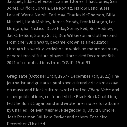
Jacquet, Eddie Jefferson, Carmell Jones, Thad Jones, Sam
Jones, Clifford Jordan, Lee Konitz, Harold Land, Yusef
Lateef, Warne Marsh, Earl May, Charles McPherson, Billy
Mitchell, Hank Mobley, James Moody, Frank Morgan, Lee
Morgan, Sal Nistico, Dave Pike, Sonny Red, Red Rodney,
Jack Sheldon, Sonny Stitt, Don Wilkerson and others and,
from the ‘80s onward, became known as an educator
through his weekly workshop in which he mentored many
generations of future players. Harris died December 8th,
2021 of complications from COVID-19 at 91.
Greg Tate
(October 14th, 1957 - December 7th, 2021) The
journalist and guitarist published cultural criticism essays
on music and Black culture, wrote for the
Village Voice
and
other publications, co-founded the Black Rock Coalition,
led the Burnt Sugar band and wrote liner notes for albums
by Charles Tolliver, Meshell Ndegeocello, David Gilmore,
Josh Roseman, William Parker and others. Tate died
December 7th at 64.