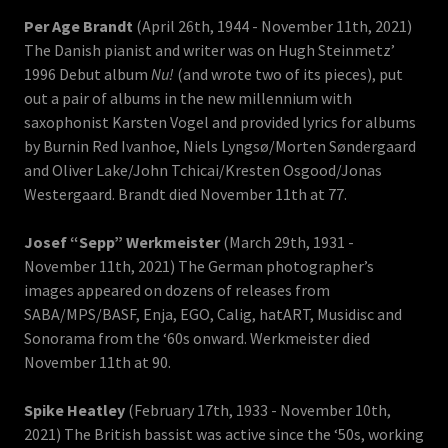
Per Age Brandt
(April 26th, 1944 - November 11th, 2021)
The Danish pianist and writer was on Hugh Steinmetz’
1996 Debut album
Nu!
(and wrote two of its pieces), put
out a pair of albums in the new millennium with
saxophonist Karsten Vogel and provided lyrics for albums
by Burnin Red Ivanhoe, Niels Lyngsø/Morten Søndergaard
and Oliver Lake/John Tchicai/Kresten Osgood/Jonas
Westergaard. Brandt died November 11th at 77.
Josef “Sepp” Werkmeister
(March 29th, 1931 -
November 11th, 2021) The German photographer’s
images appeared on dozens of releases from
SABA/MPS/BASF, Enja, EGO, Calig, hatART, Musidisc and
Sonorama from the ‘60s onward. Werkmeister died
November 11th at 90.
Spike Heatley
(February 17th, 1933 - November 10th,
2021) The British bassist was active since the ‘50s, working