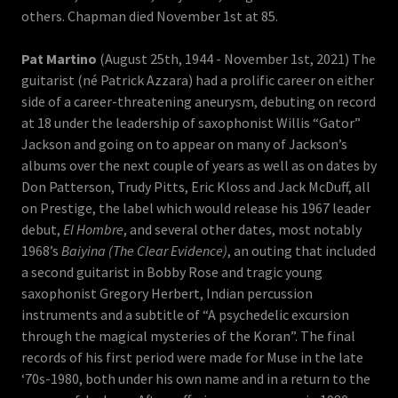
others. Chapman died November 1st at 85.
Pat Martino
(August 25th, 1944 - November 1st, 2021) The
guitarist (né Patrick Azzara) had a prolific career on either
side of a career-threatening aneurysm, debuting on record
at 18 under the leadership of saxophonist Willis “Gator”
Jackson and going on to appear on many of Jackson’s
albums over the next couple of years as well as on dates by
Don Patterson, Trudy Pitts, Eric Kloss and Jack McDuff, all
on Prestige, the label which would release his 1967 leader
debut,
El Hombre
, and several other dates, most notably
1968’s
Baiyina (The Clear Evidence)
, an outing that included
a second guitarist in Bobby Rose and tragic young
saxophonist Gregory Herbert, Indian percussion
instruments and a subtitle of “A psychedelic excursion
through the magical mysteries of the Koran”. The final
records of his first period were made for Muse in the late
‘70s-1980, both under his own name and in a return to the