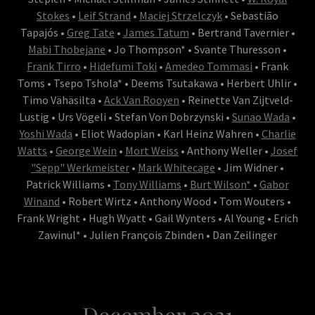
Stokes
•
Leif Strand
•
Maciej Strzelczyk
• Sebastião
Tapajós •
Greg Tate
•
James Tatum
• Bertrand Tavernier •
Mabi Thobejane
• Jo Thompson* • Svante Thuresson •
Frank Tirro
•
Hidefumi Toki
•
Amedeo Tommasi
• Frank
Toms • Tsepo Tshola* • Deems Tsutakawa • Herbert Uhlir •
Timo Vähäsilta •
Ack Van Rooyen
• Reinette Van Zijtveld-
Lustig • Urs Vögeli • Stefan Von Dobrzynski •
Sunao Wada
•
Yoshi Wada
• Eliot Wadopian • Karl Heinz Wahren •
Charlie
Watts
•
George Wein
•
Mort Weiss
• Anthony Weller •
Josef
"Sepp" Werkmeister
•
Mark Whitecage
• Jim Widner •
Patrick Williams •
Tony Williams
•
Burt Wilson*
•
Gabor
Winand
• Robert Wirtz • Anthony Wood • Tom Wouters •
Frank Wright • Hugh Wyatt • Gail Wynters • Al Young • Erich
Zawinul* • Julien François Zbinden • Dan Zeilinger
December 2021