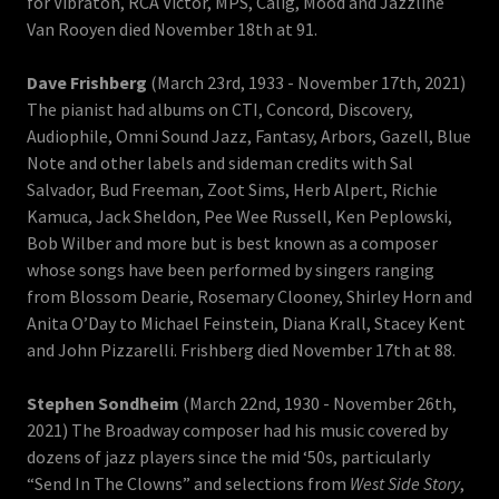
for Vibraton, RCA Victor, MPS, Calig, Mood and Jazzline
Van Rooyen died November 18th at 91.
Dave Frishberg
(March 23rd, 1933 - November 17th, 2021)
The pianist had albums on CTI, Concord, Discovery,
Audiophile, Omni Sound Jazz, Fantasy, Arbors, Gazell, Blue
Note and other labels and sideman credits with Sal
Salvador, Bud Freeman, Zoot Sims, Herb Alpert, Richie
Kamuca, Jack Sheldon, Pee Wee Russell, Ken Peplowski,
Bob Wilber and more but is best known as a composer
whose songs have been performed by singers ranging
from Blossom Dearie, Rosemary Clooney, Shirley Horn and
Anita O’Day to Michael Feinstein, Diana Krall, Stacey Kent
and John Pizzarelli. Frishberg died November 17th at 88.
Stephen Sondheim
(March 22nd, 1930 - November 26th,
2021) The Broadway composer had his music covered by
dozens of jazz players since the mid ‘50s, particularly
“Send In The Clowns” and selections from
West Side Story
,