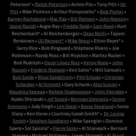
Petersen* •
Ralph Peterson
• Achim Pils • Tony Pitt •
Vic
Pitt
• Mike Pointon • Arthur Pomposello* •
Bob Porter
•
Barney Rachabane
•
Mac Rae
•
Bill Ramsey
•
John Rapson
•
Idang Rasjidi
• Augie Ray •
Freddie Redd
•
Sam Reed
• Kurt
Reichenbach* • Al Reichenberger •
Dean Reilly
• Tapani
Renkonen •
Uli Rennert*
•
Mike Renzi
• Elton Reyes* •
Gerry Rice • Bob Ringwald • Stéphane Rivero • Joe
Robinson • Randy Ross • Bill Royston • Martez Rucker •
Bob Rudolph •
Oscar López Ruiz
•
Kenny Rupp
•
John
Russell
•
Frederic Rzewski
• Ken Salvo* • Will Samuels •
Bob Sands
•
Nisse Sandström
•
Phil Schaap
•
Christian
Scheuber
•
Al Schmitt
• Gary Schunk •
Alex Scorier
•
Masahisa Segawa
•
Robbie Shakespeare
•
John Sheridan
•
Ayako Shirasaki •
Jef Sicard
•
Norman Simmons
•
Sonny
Simmons
• Judy Singh •
Len Skeat
•
Bosse Skoglund
• Sonia
Slany • Ken Slone • Courtney Isaiah Smith* •
Dr. Lonnie
Smith
•
Stephen Sondheim
• Mike Spengler • Dominic
Spera • Sal Spicola* •
Pierre Sprey
• Al Stanwyck • Bernard
Stepien • Michael Stillman • James Stinnett •
W. Royal