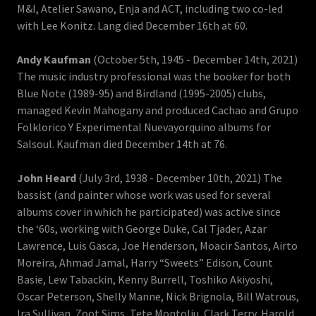
M&I, Atelier Sawano, Enja and ACT, including two co-led
with Lee Konitz. Lang died December 16th at 60.
Andy Kaufman
(October 5th, 1945 - December 14th, 2021)
The music industry professional was the booker for both
Blue Note (1989-95) and Birdland (1995-2005) clubs,
managed Kevin Mahogany and produced Cachao and Grupo
Folklorico Y Experimental Nuevayorquino albums for
Salsoul. Kaufman died December 14th at 76.
John Heard
(July 3rd, 1938 - December 10th, 2021) The
bassist (and painter whose work was used for several
albums cover in which he participated) was active since
the ‘60s, working with George Duke, Cal Tjader, Azar
Lawrence, Luis Gasca, Joe Henderson, Moacir Santos, Airto
Moreira, Ahmad Jamal, Harry “Sweets” Edison, Count
Basie, Lew Tabackin, Kenny Burrell, Toshiko Akiyoshi,
Oscar Peterson, Shelly Manne, Nick Brignola, Bill Watrous,
Ira Sullivan, Zoot Sims, Tete Montoliu, Clark Terry, Harold