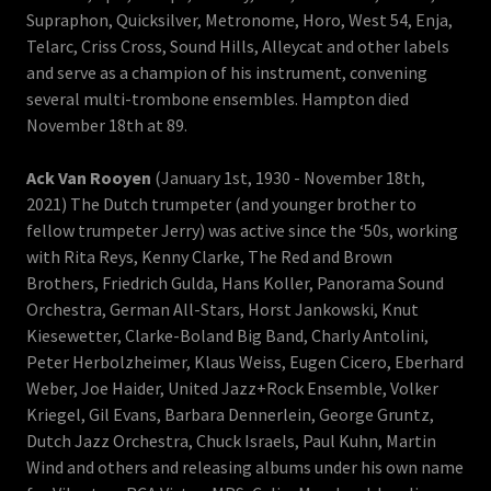
Supraphon, Quicksilver, Metronome, Horo, West 54, Enja,
Telarc, Criss Cross, Sound Hills, Alleycat and other labels
and serve as a champion of his instrument, convening
several multi-trombone ensembles. Hampton died
November 18th at 89.
Ack Van Rooyen
(January 1st, 1930 - November 18th,
2021) The Dutch trumpeter (and younger brother to
fellow trumpeter Jerry) was active since the ‘50s, working
with Rita Reys, Kenny Clarke, The Red and Brown
Brothers, Friedrich Gulda, Hans Koller, Panorama Sound
Orchestra, German All-Stars, Horst Jankowski, Knut
Kiesewetter, Clarke-Boland Big Band, Charly Antolini,
Peter Herbolzheimer, Klaus Weiss, Eugen Cicero, Eberhard
Weber, Joe Haider, United Jazz+Rock Ensemble, Volker
Kriegel, Gil Evans, Barbara Dennerlein, George Gruntz,
Dutch Jazz Orchestra, Chuck Israels, Paul Kuhn, Martin
Wind and others and releasing albums under his own name