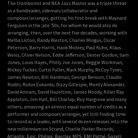
The trombonist and NEA Jazz Master was a triple threat
as a bandleader, sideman/collaborator and
composer/arranger, getting his first break with Maynard
Ferguson in the ;ate '50s, for whom he would also do
arranging, then, over the next five decades, working with
Melba Liston, Randy Weston, Charles Mingus, Oscar
Peterson, Barry Harris, Hank Mobley, Paul Kuhn, Klaus
Weiss, Oliver Nelson, Eddie Jefferson, Dexter Gordon, Sam
Jones, Louis Hayes, Philly Joe Jones, Reggie Workman,
Mickey Tucker, Curtis Fuller, Mark Murphy, McCoy Tyner,
James Newton, Bill Hardman, George Benson, Claudio
Roditi, Robin Eubanks, Dizzy Gillespie, Monty Alexander,
David Amram, David Hazeltine, James Moody, Killer Ray
Appleton, Jim Hall, Bill Charlap, Roy Hargrove and many
others, amassing an almost equal number of credits as a
performer and composer/arranger, yet still finding time
to record as a leader, with several dozen releases into the
new millennium on Strand, Charlie Parker Records,
Atlantic, Epic, Philips, Barclay, MPS, EMI Pathé, Gazell,